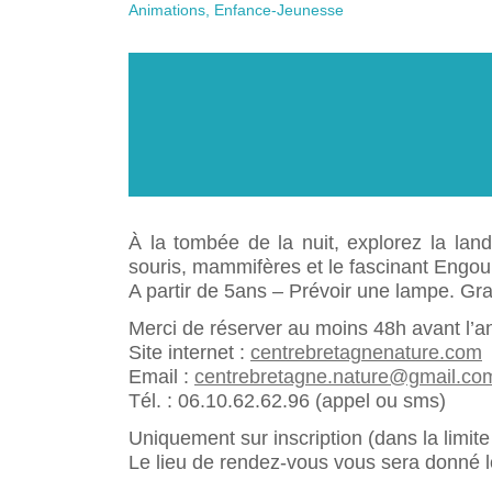
LE CMJ
Le marché hebdomadaire de
ACTIVITÉS SPORT E
Animations, Enfance-Jeunesse
École Roland LE MERLUS
Pluméliau
RÈGLEMENT DE VOIR
SAVS « Le Goéland »
Présentation CMJ
RAPPORTS D’ACTIVITÉ DES
L’Accueil Périscolaire de l’école
GESTION DES DÉC
PLU
Derniers événements
Trombinoscope du C
SERVICES
Roland le Merlus
TAXE D’AMÉNAGEME
La collecte des biod
CULTE
Les actions
École Saint Méliau
Les déchets ménager
LES PUBLICATIONS
L’Accueil Périscolaire de l’école de
Les déchets verts
LE PLAN COMMUNA
Saint Méliau
PÔLE ENTRETIEN E
SAUVEGARDE
Les déchetteries
TROMBINOSCOPE
SITTOM-MI
À la tombée de la nuit, explorez la la
souris, mammifères et le fascinant Engou
A partir de 5ans – Prévoir une lampe. Gra
Merci de réserver au moins 48h avant l’a
Site internet :
centrebretagnenature.com
Email :
centrebretagne.nature@gmail.co
Tél. : 06.10.62.62.96 (appel ou sms)
Uniquement sur inscription (dans la limit
Le lieu de rendez-vous vous sera donné lo