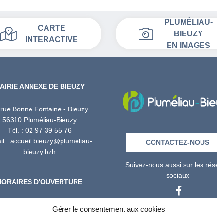
PLUMÉLIAU-
CARTE
BIEUZY
INTERACTIVE
EN IMAGES
AIRIE ANNEXE DE BIEUZY
 rue Bonne Fontaine - Bieuzy
56310 Pluméliau-Bieuzy
Tél. : 02 97 39 55 76
l : accueil.bieuzy@plumeliau-
CONTACTEZ-NOUS
bieuzy.bzh
Suivez-nous aussi sur les ré
sociaux
HORAIRES D'OUVERTURE
Lundi : 13h30 – 16h30
Gérer le consentement aux cookies
edi : 08h30 – 12h00 / 13h30 –