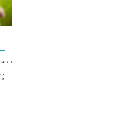
nce
où
en…
ies,