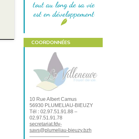
tout au long de sa vie
est en développement
COORDONNÉES
10 Rue Albert Camus
56930 PLUMELIAU-BIEUZY
Tél : 02.97.51.91.88 –
02.97.51.91.78
secretariat.fdv-
savs@plumeliau-bieuzy.bzh
————————