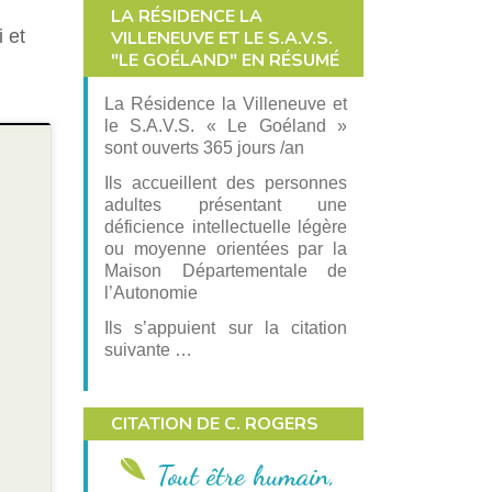
 : demande d’inscription sur
LA RÉSIDENCE LA
et Jeunes 13-17 ans
SSE – PLANNING DES
ite internet
 et
VILLENEUVE ET LE S.A.V.S.
e aux jeunes
TUES
o : demande de modification
"LE GOÉLAND" EN RÉSUMÉ
 en place d’une navette
scription sur le site internet
v’Jeunes
fessionnel : demande
La Résidence la Villeneuve et
scription sur le site internet
le S.A.V.S. « Le Goéland »
TENAIRES
sont ouverts 365 jours /an
iculiers : demande de
rvation de matériel
Ils accueillent des personnes
nde d’autorisation de voirie
IFS, FORMULAIRES &
adultes présentant une
CUMENTS À TÉLÉCHARGER
déficience intellectuelle légère
formulaires et documents à
ou moyenne orientées par la
charger
Maison Départementale de
l’Autonomie
fs – Accueil de Loisirs,
v’Jeunes, Stages, Camps et
Ils s’appuient sur la citation
ace Jeunes
suivante …
CITATION DE C. ROGERS
Tout être humain,