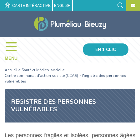
CARTE INTÉRACTIVE
ENGLISH
EN 1 CLIC
MENU
Accueil
Santé et Médico-social
>
>
Centre communal d’action sociale (CCAS)
Registre des personnes
>
vulnérables
REGISTRE DES PERSONNES
VULNÉRABLES
Les personnes fragiles et isolées, personnes âgées