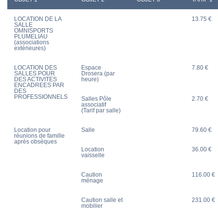
LOCATION DE LA
13.75 €
SALLE
OMNISPORTS
PLUMELIAU
(associations
extérieures)
LOCATION DES
Espace
7.80 €
SALLES POUR
Drosera (par
DES ACTIVITES
heure)
ENCADREES PAR
DES
PROFESSIONNELS
Salles Pôle
2.70 €
associatif
(Tarif par salle)
Location pour
Salle
79.60 €
réunions de famille
après obsèques
Location
36.00 €
vaisselle
Caution
116.00 €
ménage
Caution salle et
231.00 €
mobilier