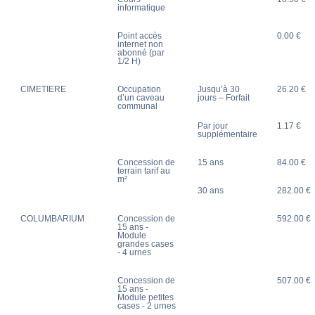
informatique
Point accès
0.00 €
internet non
abonné (par
1/2 H)
CIMETIERE
Occupation
Jusqu’à 30
26.20 €
d’un caveau
jours – Forfait
communal
Par jour
1.17 €
supplémentaire
Concession de
15 ans
84.00 €
terrain tarif au
m²
30 ans
282.00 €
COLUMBARIUM
Concession de
592.00 €
15 ans -
Module
grandes cases
- 4 urnes
Concession de
507.00 €
15 ans -
Module petites
cases - 2 urnes