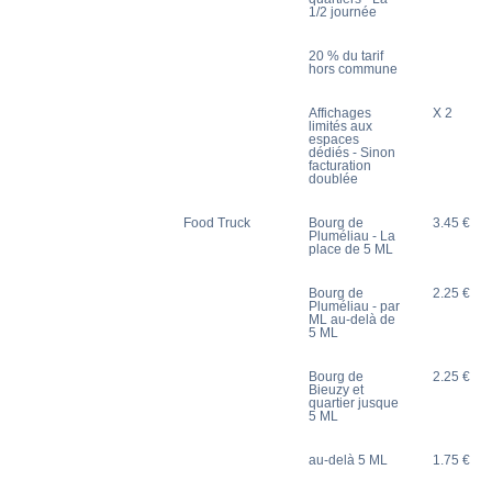
1/2 journée
20 % du tarif
hors commune
Affichages
X 2
limités aux
espaces
dédiés - Sinon
facturation
doublée
Food Truck
Bourg de
3.45 €
Pluméliau - La
place de 5 ML
Bourg de
2.25 €
Pluméliau - par
ML au-delà de
5 ML
Bourg de
2.25 €
Bieuzy et
quartier jusque
5 ML
au-delà 5 ML
1.75 €