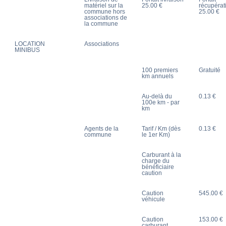
matériel sur la
25.00 €
récupérat
commune hors
25.00 €
associations de
la commune
LOCATION
Associations
MINIBUS
100 premiers
Gratuité
km annuels
Au-delà du
0.13 €
100e km - par
km
Agents de la
Tarif / Km (dès
0.13 €
commune
le 1er Km)
Carburant à la
charge du
bénéficiaire
caution
Caution
545.00 €
véhicule
Caution
153.00 €
carburant