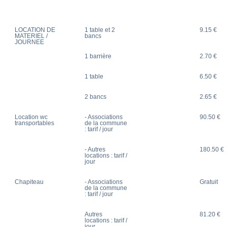
LOCATION DE
1 table et 2
9.15 €
MATERIEL /
bancs
JOURNEE
1 barrière
2.70 €
1 table
6.50 €
2 bancs
2.65 €
Location wc
- Associations
90.50 €
transportables
de la commune
: tarif / jour
- Autres
180.50 €
locations : tarif /
jour
Chapiteau
- Associations
Gratuit
de la commune
: tarif / jour
Autres
81.20 €
locations : tarif /
jour