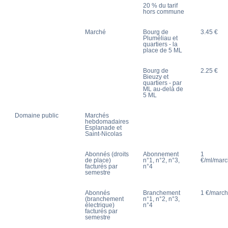
20 % du tarif
hors commune
Marché
Bourg de
3.45 €
Pluméliau et
quartiers - la
place de 5 ML
Bourg de
2.25 €
Bieuzy et
quartiers - par
ML au-delà de
5 ML
Domaine public
Marchés
hebdomadaires
Esplanade et
Saint-Nicolas
Abonnés (droits
Abonnement
1
de place)
n°1, n°2, n°3,
€/ml/mar
facturés par
n°4
semestre
Abonnés
Branchement
1 €/marc
(branchement
n°1, n°2, n°3,
électrique)
n°4
facturés par
semestre