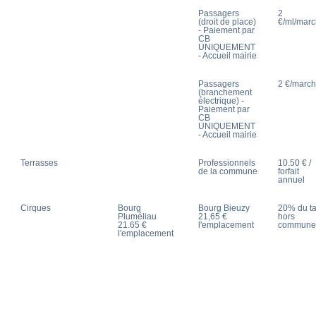
Passagers
2
(droit de place)
€/ml/mar
- Paiement par
CB
UNIQUEMENT
- Accueil mairie
Passagers
2 €/marc
(branchement
électrique) -
Paiement par
CB
UNIQUEMENT
- Accueil mairie
Terrasses
Professionnels
10.50 € /
de la commune
forfait
annuel
Cirques
Bourg
Bourg Bieuzy
20% du ta
Pluméliau
21,65 €
hors
21.65 €
l'emplacement
commune
l'emplacement