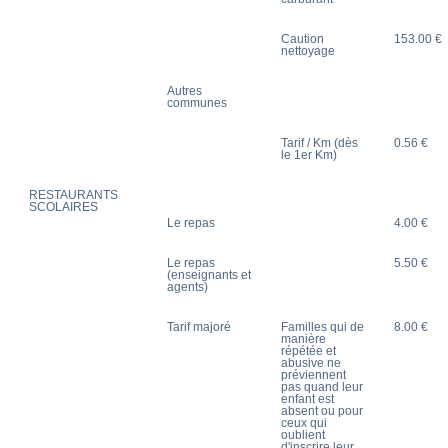
Caution
153.00 €
nettoyage
Autres
communes
Tarif / Km (dès
0.56 €
le 1er Km)
RESTAURANTS
SCOLAIRES
Le repas
4.00 €
Le repas
5.50 €
(enseignants et
agents)
Tarif majoré
Familles qui de
8.00 €
manière
répétée et
abusive ne
préviennent
pas quand leur
enfant est
absent ou pour
ceux qui
oublient
d'inscrire leur