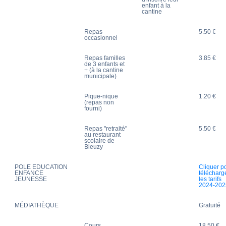
enfant à la
cantine
Repas
5.50 €
occasionnel
Repas familles
3.85 €
de 3 enfants et
+ (à la cantine
municipale)
Pique-nique
1.20 €
(repas non
fourni)
Repas "retraité"
5.50 €
au restaurant
scolaire de
Bieuzy
POLE EDUCATION
Cliquer p
ENFANCE
télécharg
JEUNESSE
les tarifs
2024-202
MÉDIATHÈQUE
Gratuité
Cours
18.50 €