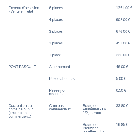
Caveau d'occasion
6 places
1351.00 
- Vente en l'état
4 places
902.00 €
3 places
676.00 €
2 places
451.00 €
1 place
226.00 €
PONT BASCULE
Abonnement
48.00 €
Pesée abonnés
5.00 €
Pesée non
6.50 €
abonnés
Occupation du
Camions
Bourg de
33.80 €
domaine public
commerciaux
Pluméliau - La
(emplacements
1/2 journée
commerciaux)
Bourg de
16.85 €
Bieuzy et
quartiers - La