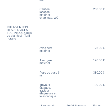
Caution
200.00 €
location
matériel,
chapiteau, WC
INTERVENTION
DES SERVICES
TECHNIQUES (cas
de plaintes) - Tarif
horaire
Avec petit
125.00 €
matériel
Avec gros
190.00 €
matériel
Pose de buse 6
380.00 €
m
Travaux
190.00 €
élagage,
tracteur
élagueuse et
télescopique
Livraison de
Forfait livraison
Forfait