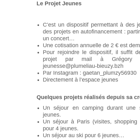
LE CMJ
Le marché hebdomadaire de
ACTIVITÉS SPORT E
Le Projet Jeunes
École Roland LE MERLUS
Pluméliau
RÈGLEMENT DE VOIR
SAVS « Le Goéland »
Présentation CMJ
RAPPORTS D’ACTIVITÉ DES
L’Accueil Périscolaire de l’école
GESTION DES DÉC
PLU
Derniers événements
Trombinoscope du C
SERVICES
Roland le Merlus
TAXE D’AMÉNAGEME
La collecte des biod
CULTE
Les actions
C’est un dispositif permettant à des 
École Saint Méliau
Les déchets ménager
des projets en autofinancement : partir 
LES PUBLICATIONS
L’Accueil Périscolaire de l’école de
Les déchets verts
LE PLAN COMMUNA
un concert…
Saint Méliau
PÔLE ENTRETIEN E
SAUVEGARDE
Les déchetteries
Une cotisation annuelle de 2 € est de
TROMBINOSCOPE
Pour rejoindre le dispositif, il suffit
SITTOM-MI
projet par mail à Grégory
jeunesse@plumeliau-bieuzy.bzh
Par Instagram : gaetan_plumzy56930
Directement à l’espace jeunes
Quelques projets réalisés depuis sa cr
Un séjour en camping durant une 
jeunes.
Un séjour à Paris (visites, shopping
pour 4 jeunes.
Un séjour au ski pour 6 jeunes…