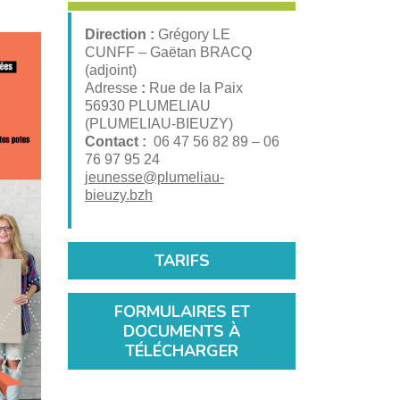
 : demande d’inscription sur
et Jeunes 13-17 ans
SSE – PLANNING DES
ite internet
Direction :
Grégory LE
e aux jeunes
TUES
o : demande de modification
CUNFF – Gaëtan BRACQ
 en place d’une navette
scription sur le site internet
(adjoint)
v’Jeunes
fessionnel : demande
Adresse
:
Rue de la Paix
scription sur le site internet
56930 PLUMELIAU
TENAIRES
iculiers : demande de
(PLUMELIAU-BIEUZY)
rvation de matériel
Contact :
06 47 56 82 89 – 06
nde d’autorisation de voirie
76 97 95 24
IFS, FORMULAIRES &
jeunesse@plumeliau-
CUMENTS À TÉLÉCHARGER
bieuzy.bzh
formulaires et documents à
charger
fs – Accueil de Loisirs,
v’Jeunes, Stages, Camps et
TARIFS
ace Jeunes
FORMULAIRES ET
DOCUMENTS À
TÉLÉCHARGER