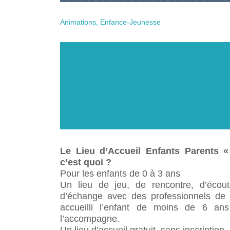
LE CMJ
Le marché hebdomadaire de
ACTIVITÉS SPORT E
École Roland LE MERLUS
Pluméliau
RÈGLEMENT DE VOIR
SAVS « Le Goéland »
Présentation CMJ
RAPPORTS D’ACTIVITÉ DES
L’Accueil Périscolaire de l’école
GESTION DES DÉC
Animations, Enfance-Jeunesse
PLU
Derniers événements
Trombinoscope du C
SERVICES
Roland le Merlus
TAXE D’AMÉNAGEME
La collecte des biod
CULTE
Les actions
École Saint Méliau
Les déchets ménager
LES PUBLICATIONS
L’Accueil Périscolaire de l’école de
Les déchets verts
LE PLAN COMMUNA
Saint Méliau
PÔLE ENTRETIEN E
SAUVEGARDE
Les déchetteries
TROMBINOSCOPE
SITTOM-MI
Le Lieu d’Accueil Enfants Parents « 
c’est quoi ?
Pour les enfants de 0 à 3 ans
Un lieu de jeu, de rencontre, d’écout
d’échange avec des professionnels de 
accueilli l’enfant de moins de 6 ans 
l’accompagne.