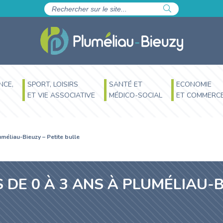
NCE,
SPORT, LOISIRS
SANTÉ ET
ECONOMIE
ET VIE ASSOCIATIVE
MÉDICO-SOCIAL
ET COMMERC
TOYENNE
 VILLENEUVE
 DU PAYS
TARIFS COMMUNAUX
EAU ET ÉNERGIE
0-3 ANS, LES SERVICES PETITE
LA SANTÉ AU QUOTIDIEN
OFFRES D’EMPLOI OU DE
LES MÉDIATHÈQUES
MES
FAU
8-1
TO
OÉLAND
ENFANCE
STAGE
uméliau-Bieuzy – Petite bulle
Les éco-gestes
Les professionnels de santé
Pôle culturel Les Imaginaires de
État
Les 
Acti
Site
ctive
uve
Les modes d’accueil
Pluméliau-Bieuzy
Pas
MARCHÉS PUBLICS
eur
Traitement des eaux usées
Les défibrillateurs
Les 
Pro
Offi
ires
Baud Communauté : Enfance-
Bibliothèque annexe de
List
tente
e Méli-
Assainissement collectif
Le 
Pro
Ran
Jeunesse
Pluméliau-Bieuzy
scolaires
Vos 
ans
CIMETIÈRES
ur
SPANC – Assainissement non
Les
Héb
DE 0 À 3 ANS À PLUMÉLIAU-B
PÔLE SOCIAL – CCAS :
Lieu d’Accueil Enfants-Parents
s
collectif
Asso
Pro
ORGANIGRAMME
 jeunesse
La d
Les 
(LAEP)
rése
L’ART DANS LES CHAPELLES
rge
vie
Communauté
Le SAGE Blavet
éle
Esp
IRE
FINANCES DE LA COLLECTIVITÉ
Ass
ans
La vidéo
Qualité de l’eau
Les
LABEL « UNE COMMUNE QUI
ISME
JUM
d’u
2-8 ANS, LE PÔLE ENFANCE
Chan
SAUVE »
Breizh bocage