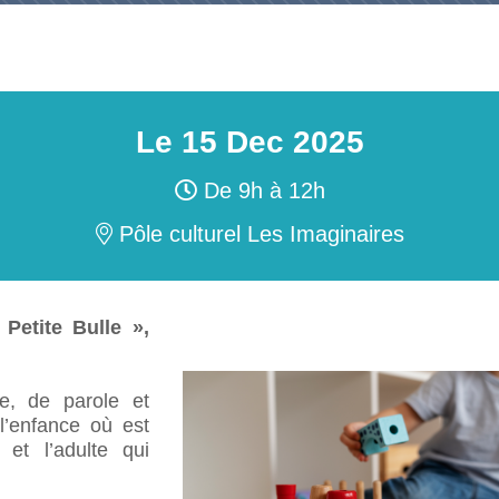
FRANCE SERVICES – BAUD
T LOISIRS
Asso
L’Accueil de Loisirs 2-8 ans
Proj
COMMUNAUTÉ
IE
CHA
le s
Programme du mercredi 2-8 ans
Plac
HETS
BAT
MJ
Ass
Programme des vacances 2-8 ans
Mise
VOTRE AVIS NOUS INTÉRESSE !
NT (TA)
échets
d’in
Acti
Mise en place d’une navette pour
s
Pro
les enfants de 2-8 ans
d’in
Le
15
Dec
2025
L DE
T
PAR
Part
rése
De 9h à 12h
Dema
TAR
DO
Pôle culturel Les Imaginaires
Les 
télé
Tari
Acti
Petite Bulle »,
Esp
e, de parole et
l’enfance où est
et l’adulte qui