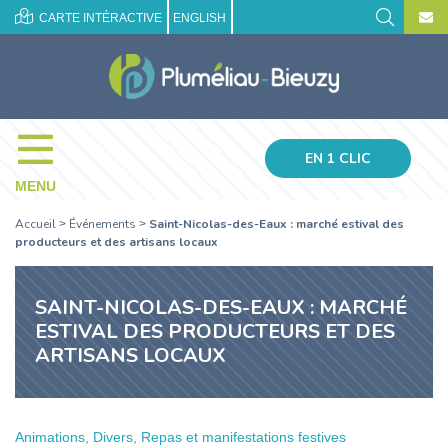
CARTE INTÉRACTIVE
ENGLISH
EN 1 CLIC
MENU
Accueil
Événements
Saint-Nicolas-des-Eaux : marché estival des
>
>
producteurs et des artisans locaux
SAINT-NICOLAS-DES-EAUX : MARCHÉ
ESTIVAL DES PRODUCTEURS ET DES
ARTISANS LOCAUX
Animations, Divers, Repas et manifestations festives