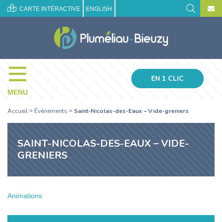
CARTE INTÉRACTIVE
ENGLISH
EN 1 CLIC
MENU
Accueil
Événements
Saint-Nicolas-des-Eaux – Vide-greniers
>
>
SAINT-NICOLAS-DES-EAUX – VIDE-
GRENIERS
Animations