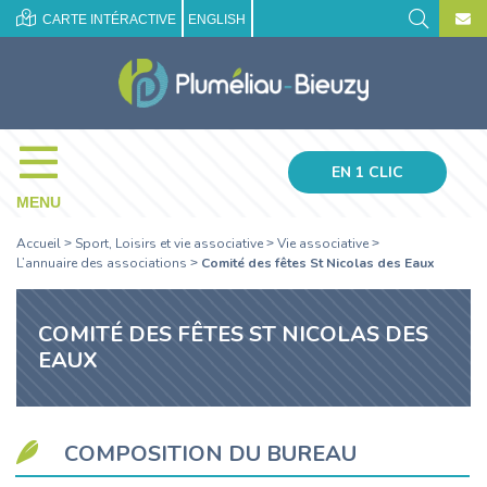
CARTE INTÉRACTIVE
ENGLISH
EN 1 CLIC
MENU
Accueil
Sport, Loisirs et vie associative
Vie associative
>
>
>
L’annuaire des associations
Comité des fêtes St Nicolas des Eaux
>
COMITÉ DES FÊTES ST NICOLAS DES
EAUX
COMPOSITION DU BUREAU