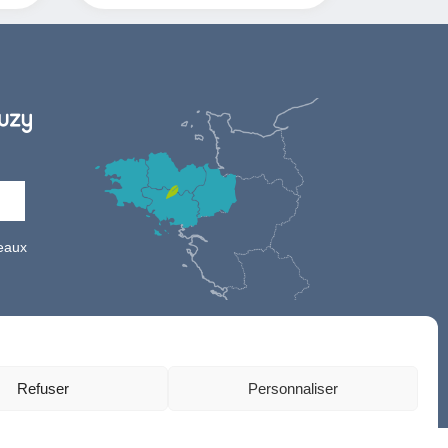
seaux
Refuser
Personnaliser
n ARTGO Média