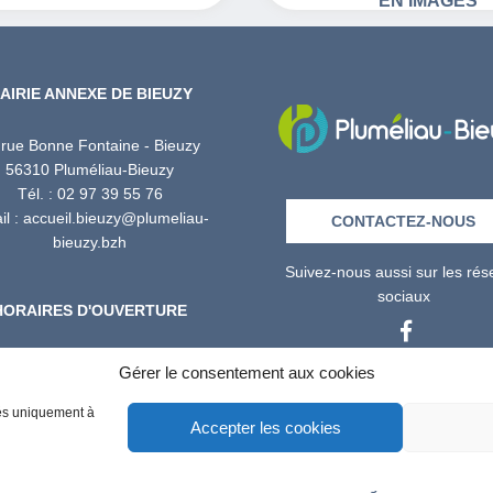
EN IMAGES
AIRIE ANNEXE DE BIEUZY
 rue Bonne Fontaine - Bieuzy
56310 Pluméliau-Bieuzy
Tél. : 02 97 39 55 76
l : accueil.bieuzy@plumeliau-
CONTACTEZ-NOUS
bieuzy.bzh
Suivez-nous aussi sur les ré
sociaux
HORAIRES D'OUVERTURE
Lundi : 13h30 – 16h30
Gérer le consentement aux cookies
edi : 08h30 – 12h00 / 13h30 –
16h30
isés uniquement à
Accepter les cookies
Vendredi : 08h30 – 12h00
-
-
-
-
-
cookies
Crédits
Accessibilité
Plan du site
Mentions légales
Réalisatio