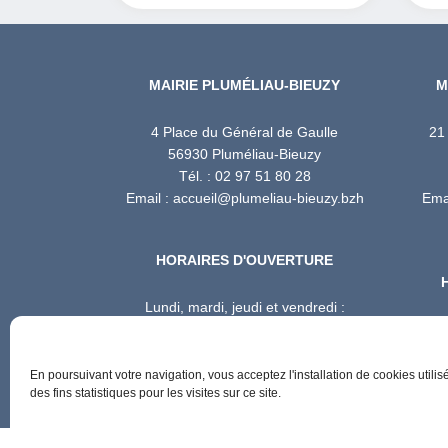
MAIRIE PLUMÉLIAU-BIEUZY
M
4 Place du Général de Gaulle
21
56930 Pluméliau-Bieuzy
Tél. : 02 97 51 80 28
Email : accueil@plumeliau-bieuzy.bzh
Emai
HORAIRES D'OUVERTURE
Lundi, mardi, jeudi et vendredi :
8h30 – 12h / 13h30 – 17h
Mercredi : 8h30 – 12h / 13h30 – 16h30
Mercr
Samedi : 8h30 – 12h00
En poursuivant votre navigation, vous acceptez l'installation de cookies util
des fins statistiques pour les visites sur ce site.
Gestion des 