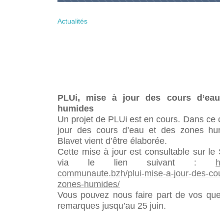
LE CMJ
Le marché hebdomadaire de
ACTIVITÉS SPORT E
École Roland LE MERLUS
Pluméliau
RÈGLEMENT DE VOIR
SAVS « Le Goéland »
Présentation CMJ
RAPPORTS D’ACTIVITÉ DES
L’Accueil Périscolaire de l’école
GESTION DES DÉC
Actualités
PLU
Derniers événements
Trombinoscope du C
SERVICES
Roland le Merlus
TAXE D’AMÉNAGEME
La collecte des biod
CULTE
Les actions
École Saint Méliau
Les déchets ménager
LES PUBLICATIONS
L’Accueil Périscolaire de l’école de
Les déchets verts
LE PLAN COMMUNA
Saint Méliau
PÔLE ENTRETIEN E
SAUVEGARDE
Les déchetteries
TROMBINOSCOPE
SITTOM-MI
PLUi, mise à jour des cours d’ea
humides
Un projet de PLUi est en cours. Dans ce
jour des cours d’eau et des zones 
Blavet vient d’être élaborée.
Cette mise à jour est consultable sur le
via le lien suivant :
h
communaute.bzh/plui-mise-a-jour-des-co
zones-humides/
Vous pouvez nous faire part de vos que
remarques jusqu’au 25 juin.