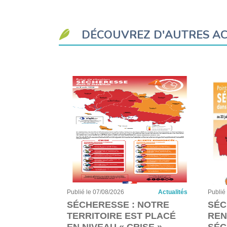
DÉCOUVREZ D'AUTRES AC
Actualités
Publié le 07/08/2026
Actualités
Publié
LE
SÉCHERESSE : NOTRE
SÉC
GRE DANS
TERRITOIRE EST PLACÉ
REN
EN NIVEAU « CRISE ».
SÉC