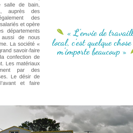
e salle de bain,
s, auprès des
 également des
salariés et opère
« L’envie de travail
es départements
e aussi de nous
local, c’est quelque chose
me. La société «
m’importe beaucoup »
and savoir-faire
 la confection de
nt. Les matériaux
lement par des
ses. Le désir de
’avant et faire