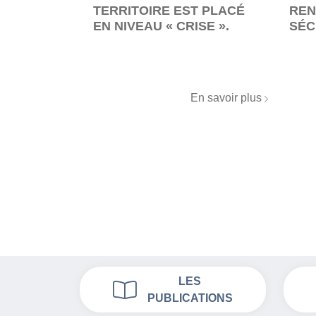
GRE DANS
TERRITOIRE EST PLACÉ
REN
EN NIVEAU « CRISE ».
SÉC
n savoir plus
En savoir plus
LES
PUBLICATIONS