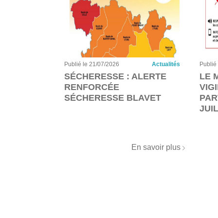
Actualités
Publié le 21/07/2026
Actualités
Publié
ON,
SÉCHERESSE : ALERTE
LE 
PRUDENCE
RENFORCÉE
VIG
S !
SÉCHERESSE BLAVET
PAR
JUI
n savoir plus
En savoir plus