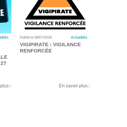
alités
Publié le 08/07/2026
Actualités
Publié le 08/07/2
VIGIPIRATE : VIGILANCE
CANICULE 
RENFORCÉE
ÉLEVÉ D’IN
ALE
MESURES 
 27
PRÉVENTIO
PROTECTIO
2026
 plus
En savoir plus