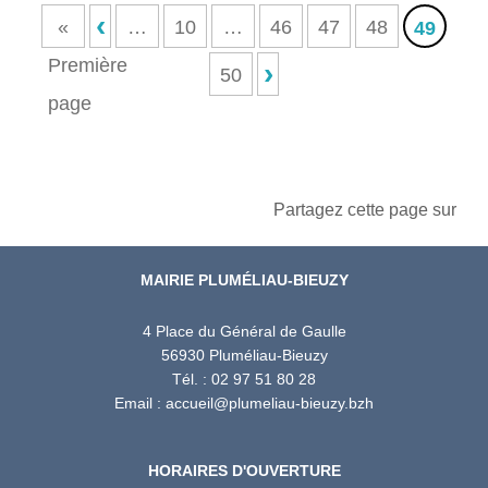
‹
«
…
10
…
46
47
48
49
Première
›
50
page
Partagez cette page sur
MAIRIE PLUMÉLIAU-BIEUZY
4 Place du Général de Gaulle
56930 Pluméliau-Bieuzy
Tél. : 02 97 51 80 28
Email : accueil@plumeliau-bieuzy.bzh
HORAIRES D'OUVERTURE