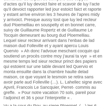
d’actes qu’il luy devoict faire et scavoir de luy l’acte
qu’il devoict rapporter led jour estoict faict et raporte
y estant arrive environ les 3 heures de l’apres midy
y arrivoict. Presque aussy tost que luy led recteur
dud Ploemelliau en souspelty et en bonnet carre,
suivy de Guillaume Ropertz et de Guillaume Le
Tocquin demeurant au bourg dud Ploemelliau.
Lequel sieur recteur arrivant dans l’enbas de lad
maison dud Folleville et y ayant apercu Louis
Quervio » Ah donc l’advoue meschant cocquin qui
soutiend un procès contre moy j’aurai ta vye » et en
mesme temps led sieur recteur princt des papiers
qui estoient sur une table devant led Quervio et
monta ensuilte dans la chambre haulte delad
maison, ce que voyant le tesmoin se retira sans
avoir parle aud Folleville (…). L. Lahellec signe avec
Apvril, Francois Le Sancquier, Perret- commis au
greffe. » Pour notre vacation 70 sols, pareil pour
l’adjoinct et 36 s pour l’interprette « .
Vu a la cour du Roy, au siege Ploermel, (…) les 6