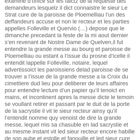
examine d’office sur les faictz de la requeste des
demandeurs lesquelz il dict connaistre le sieur Le
Strat cure de la paroisse de Ploemelliau l’un des
deffandeurs accuse et non le recteur et les parties
appelles Folleville et Quervio (…) depose que le
dimanche precedant la feste de la mi aout dernier
s’en revenant de Nostre Dame de Quelven,il fut
entendre la grande messe au bourg et paroisse de
Ploemelliau ou estant a l’issue du prosne d’icelle il
entendit lappelle Folleville, notaire, lequel
advertissoict les paroissiens delad paroisse de se
trouver a l’issue de la grande messe a la Croix du
cimettiere dud lieu pour deliberer de leurs affaires
pour entendre lecture d’un papier qu’il tenoict en
mains, et incontinent apres la messe dicte le temoin
se voullant retirer et passant par le duit de la porte
de la sacrystie il vit le sieur recteur ainsy qu’il
l’entendit nomme quy venoist de dire la grande
messe, lequel mis sa chasuble en lad sacrystie et
au mesme instant vit led sieur recteur encore habille
de son aube et estolle et fanouille et led sieur cure