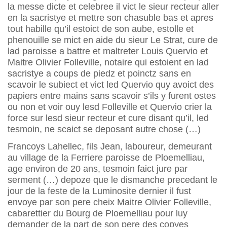
la messe dicte et celebree il vict le sieur recteur aller
en la sacristye et mettre son chasuble bas et apres
tout habille qu’il estoict de son aube, estolle et
phenouille se mict en aide du sieur Le Strat, cure de
lad paroisse a battre et maltreter Louis Quervio et
Maitre Olivier Folleville, notaire qui estoient en lad
sacristye a coups de piedz et poinctz sans en
scavoir le subiect et vict led Quervio quy avoict des
papiers entre mains sans scavoir s’ils y furent ostes
ou non et voir ouy lesd Folleville et Quervio crier la
force sur lesd sieur recteur et cure disant qu’il, led
tesmoin, ne scaict se deposant autre chose (…)
Francoys Lahellec, fils Jean, laboureur, demeurant
au village de la Ferriere paroisse de Ploemelliau,
age environ de 20 ans, tesmoin faict jure par
serment (…) depoze que le dismanche precedant le
jour de la feste de la Luminosite dernier il fust
envoye par son pere cheix Maitre Olivier Folleville,
cabarettier du Bourg de Ploemelliau pour luy
demander de la part de son pere des copyes