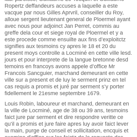
Ropertz deffandeurs accuses a laquelle a este
vacque par nous Gilles Aprvril, conseiller du Roy,
alloue sergent lieutenant general de Ploermel ayant
avec nous pour adjoinct Jan Perret, commis au
greffe dela cour et siege royal de Ploermel et y a
este procede comme ensuilte aux fins d’exploitctz
signifies aux tesmoins cy apres le 18 et 20 du
present moys controlle a Locminé en cette ville lesd.
jours et pour interprete de la langue bretonne desd
temoins en francoys avons appele d’office Mr
Francois Sancguier, marchand demeurant en cette
ville sur a present et de luy le serment prinz en tel
cas requis a promis et juré par serment s’y porter
fidellement le 21esme septembre 1679.
Louis Robin, laboureur et marchand, demeurant en
la ville de Locminé, age de 38 ou 39 ans, tesmoins
faict jure par serment et dire respondre veritte ce
qu’il a promis et jure faire apres luy avoir faict lever
la main, purge de conseil et sollicitation, encquis et