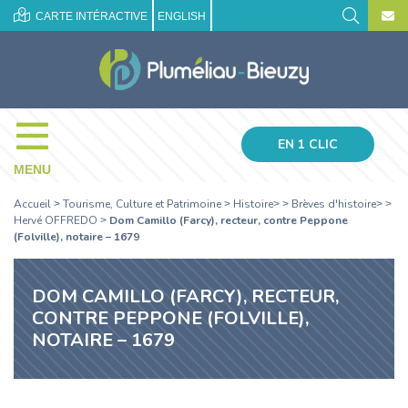
CARTE INTÉRACTIVE
ENGLISH
EN 1 CLIC
MENU
Accueil
Tourisme, Culture et Patrimoine
Histoire
Brèves d'histoire
>
>
> >
> >
Hervé OFFREDO
Dom Camillo (Farcy), recteur, contre Peppone
>
(Folville), notaire – 1679
DOM CAMILLO (FARCY), RECTEUR,
CONTRE PEPPONE (FOLVILLE),
NOTAIRE – 1679