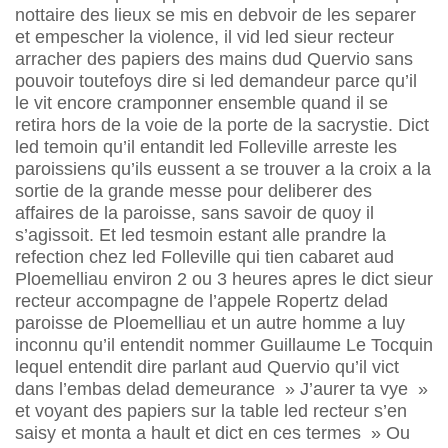
nottaire des lieux se mis en debvoir de les separer
et empescher la violence, il vid led sieur recteur
arracher des papiers des mains dud Quervio sans
pouvoir toutefoys dire si led demandeur parce qu’il
le vit encore cramponner ensemble quand il se
retira hors de la voie de la porte de la sacrystie. Dict
led temoin qu’il entandit led Folleville arreste les
paroissiens qu’ils eussent a se trouver a la croix a la
sortie de la grande messe pour deliberer des
affaires de la paroisse, sans savoir de quoy il
s’agissoit. Et led tesmoin estant alle prandre la
refection chez led Folleville qui tien cabaret aud
Ploemelliau environ 2 ou 3 heures apres le dict sieur
recteur accompagne de l’appele Ropertz delad
paroisse de Ploemelliau et un autre homme a luy
inconnu qu’il entendit nommer Guillaume Le Tocquin
lequel entendit dire parlant aud Quervio qu’il vict
dans l’embas delad demeurance » J’aurer ta vye »
et voyant des papiers sur la table led recteur s’en
saisy et monta a hault et dict en ces termes » Ou