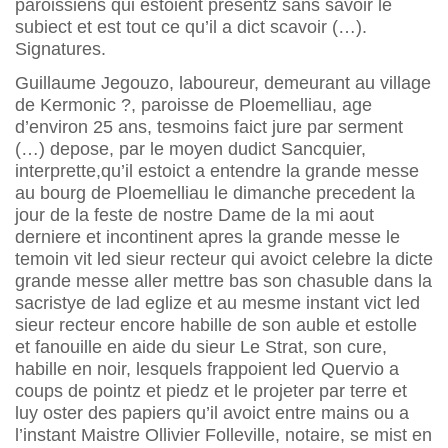
paroissiens qui estoient presentz sans savoir le
subiect et est tout ce qu’il a dict scavoir (…).
Signatures.
Guillaume Jegouzo, laboureur, demeurant au village
de Kermonic ?, paroisse de Ploemelliau, age
d’environ 25 ans, tesmoins faict jure par serment
(…) depose, par le moyen dudict Sancquier,
interprette,qu’il estoict a entendre la grande messe
au bourg de Ploemelliau le dimanche precedent la
jour de la feste de nostre Dame de la mi aout
derniere et incontinent apres la grande messe le
temoin vit led sieur recteur qui avoict celebre la dicte
grande messe aller mettre bas son chasuble dans la
sacristye de lad eglize et au mesme instant vict led
sieur recteur encore habille de son auble et estolle
et fanouille en aide du sieur Le Strat, son cure,
habille en noir, lesquels frappoient led Quervio a
coups de pointz et piedz et le projeter par terre et
luy oster des papiers qu’il avoict entre mains ou a
l’instant Maistre Ollivier Folleville, notaire, se mist en