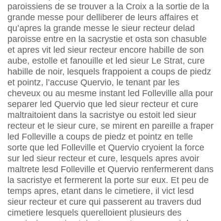
paroissiens de se trouver a la Croix a la sortie de la
grande messe pour delliberer de leurs affaires et
qu’apres la grande messe le sieur recteur delad
paroisse entre en la sacrystie et osta son chasuble
et apres vit led sieur recteur encore habille de son
aube, estolle et fanouille et led sieur Le Strat, cure
habille de noir, lesquels frappoient a coups de piedz
et pointz, l’accuse Quervio, le tenant par les
cheveux ou au mesme instant led Folleville alla pour
separer led Quervio que led sieur recteur et cure
maltraitoient dans la sacristye ou estoit led sieur
recteur et le sieur cure, se mirent en pareille a fraper
led Folleville a coups de piedz et pointz en telle
sorte que led Folleville et Quervio cryoient la force
sur led sieur recteur et cure, lesquels apres avoir
maltrete lesd Folleville et Quervio renfermerent dans
la sacristye et fermerent la porte sur eux. Et peu de
temps apres, etant dans le cimetiere, il vict lesd
sieur recteur et cure qui passerent au travers dud
cimetiere lesquels querelloient plusieurs des