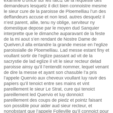
examine d’office sur les faictz de la requeste des
demandeurs lesquelz il dict bien connoistre mesme
le sieur cure de la paroisse de Ploemelliau l’un des
deffandeurs accuse et non lesd. autres desquelz il
n’est parent, allie, tenu ny oblige, serviteur ny
domestique depose par le moyen dud Sanquier
interprette que le dimanche auparavant de la feste
de la mi aout s’en rendant de Nostre Dame de
Quelven,il alla entandre la grande messe en l’eglize
paroissialle de Ploemelliau. Lad messe estant finy et
voullant sortir de l’eglize passant ad vit de la
sacrystie de lad eglize il vit le sieur recteur delad
paroisse ainsy qu’il l’entendit nommer, lequel venant
de dire la messe et ayant son chasuble l’a pris
l’appele Quervio aux cheveux voullant luy ravir des
papiers qu’il tenoict entre ses mains et vint
pareillement le sieur Le Strat, cure qui tenoict
pareillement led Quervio et luy donnoict
pareillement des coups de piedz et pointz faisant
son possible pour aider aud sieur recteur, et
nonobstant que l’appele Folleville qu’il connoict pour