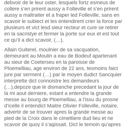
debvoir de le leur oster, lesquels fortz esmeus de
collere s’en prirent aussy a Folleville et s’en prirent
aussy a maltraiter et a fraper led Folleville, sans en
scavoir le subiect et les entendirent crier la force par
plusieurs et vict lesd sieur recteur et cure se retirer
en la sacristye et fermer la porte sur eux et est tout
ce qu’il a dict scavoir, (…).
Allain Guiterel, moulnier de sa vacquation,
demeurant au Moulin a eau de Bodeuf apartenant
au sieur de Coeterseu en la paroisse de
Ploemelliau, age environ de 22 ans, tesmoins faict
jure par serment (…) par le moyen dudict Sancquier
interprette dict connoistre les demandeurs
(…),depoze que le dismanche precedant la jour de
la mi aout derniere, estant a entendre la grande
messe au bourg de Ploemelliau, a l’issu du prosne
d’icelle il entendict Maitre Olivier Folleville, notaire,
advertir de se trouver apres la grande messe au
pied de la Croix dans le cimettiere dud lieu et ne
scavoir de quoy il s’agissait. Dict le temoin qu’apres