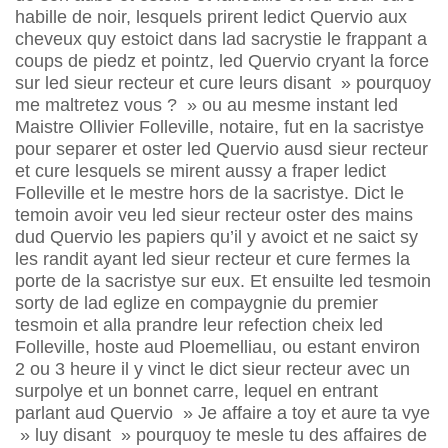
habille de noir, lesquels prirent ledict Quervio aux
cheveux quy estoict dans lad sacrystie le frappant a
coups de piedz et pointz, led Quervio cryant la force
sur led sieur recteur et cure leurs disant » pourquoy
me maltretez vous ? » ou au mesme instant led
Maistre Ollivier Folleville, notaire, fut en la sacristye
pour separer et oster led Quervio ausd sieur recteur
et cure lesquels se mirent aussy a fraper ledict
Folleville et le mestre hors de la sacristye. Dict le
temoin avoir veu led sieur recteur oster des mains
dud Quervio les papiers qu’il y avoict et ne saict sy
les randit ayant led sieur recteur et cure fermes la
porte de la sacristye sur eux. Et ensuilte led tesmoin
sorty de lad eglize en compaygnie du premier
tesmoin et alla prandre leur refection cheix led
Folleville, hoste aud Ploemelliau, ou estant environ
2 ou 3 heure il y vinct le dict sieur recteur avec un
surpolye et un bonnet carre, lequel en entrant
parlant aud Quervio » Je affaire a toy et aure ta vye
» luy disant » pourquoy te mesle tu des affaires de