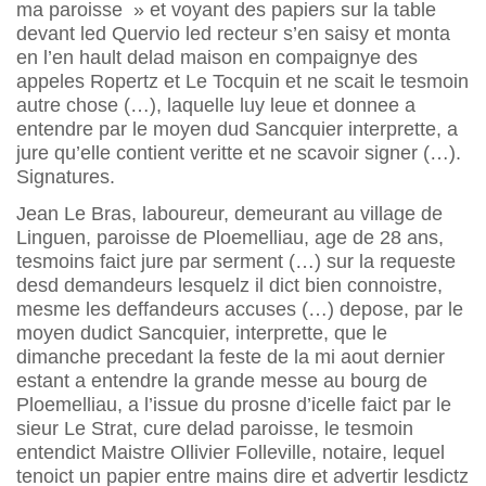
ma paroisse » et voyant des papiers sur la table
devant led Quervio led recteur s’en saisy et monta
en l’en hault delad maison en compaignye des
appeles Ropertz et Le Tocquin et ne scait le tesmoin
autre chose (…), laquelle luy leue et donnee a
entendre par le moyen dud Sancquier interprette, a
jure qu’elle contient veritte et ne scavoir signer (…).
Signatures.
Jean Le Bras, laboureur, demeurant au village de
Linguen, paroisse de Ploemelliau, age de 28 ans,
tesmoins faict jure par serment (…) sur la requeste
desd demandeurs lesquelz il dict bien connoistre,
mesme les deffandeurs accuses (…) depose, par le
moyen dudict Sancquier, interprette, que le
dimanche precedant la feste de la mi aout dernier
estant a entendre la grande messe au bourg de
Ploemelliau, a l’issue du prosne d’icelle faict par le
sieur Le Strat, cure delad paroisse, le tesmoin
entendict Maistre Ollivier Folleville, notaire, lequel
tenoict un papier entre mains dire et advertir lesdictz